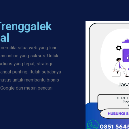
Trenggalek
al
miliki situs web yang luar
ran online yang sukses. Untuk
diens yang tepat, strategi
angat penting. Itulah sebabnya
husus untuk membantu bisnis
n Google dan mesin pencari