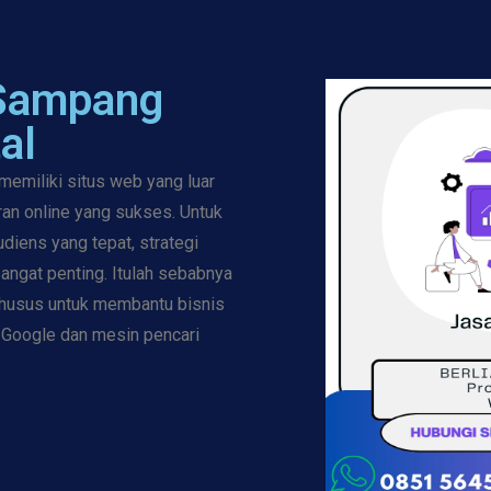
 Sampang
al
miliki situs web yang luar
ran online yang sukses. Untuk
diens yang tepat, strategi
angat penting. Itulah sebabnya
husus untuk membantu bisnis
n Google dan mesin pencari