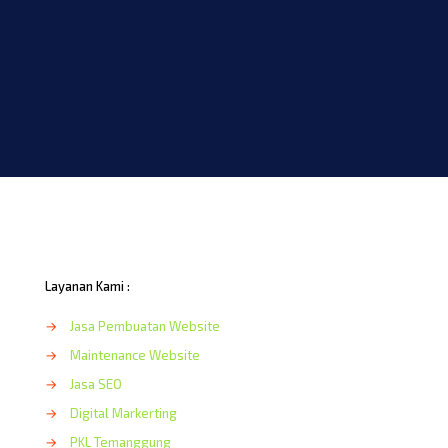
Layanan Kami :
→
Jasa Pembuatan Website
→
Maintenance Website
→
Jasa SEO
→
Digital Markerting
→
PKL Temanggung