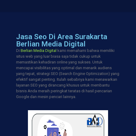
Jasa Seo Di Area Surakarta
Berlian Media Digital
Di
Berlian Media Digital
kami memahami bahwa memiliki
situs web yang luar biasa saja tidak cukup untuk
memastikan kehadiran online yang sukses. Untuk
mencapai visibilitas yang optimal dan menarik audiens
yang tepat, strategi SEO (Search Engine Optimization) yang
efektif sangat penting. Itulah sebabnya kami menawarkan
layanan SEO yang dirancang khusus untuk membantu
bisnis Anda meraih peringkat teratas di hasil pencarian
Google dan mesin pencari lainnya.