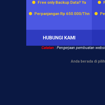
Free only Backup Data? Ya
Perpanjangan Rp 650.000/Thn
Pe
HUBUNGI KAMI
Catatan
: Pengerjaan pembuatan websit
Anda berada di pil