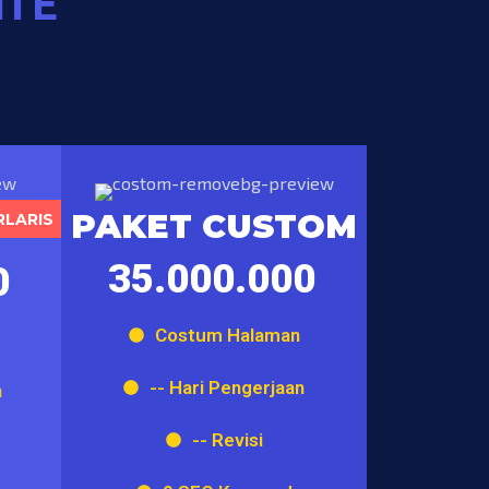
ITE
LD
PAKET CUSTOM
RLARIS
35.000.000
0
Costum Halaman
-- Hari Pengerjaan
n
-- Revisi