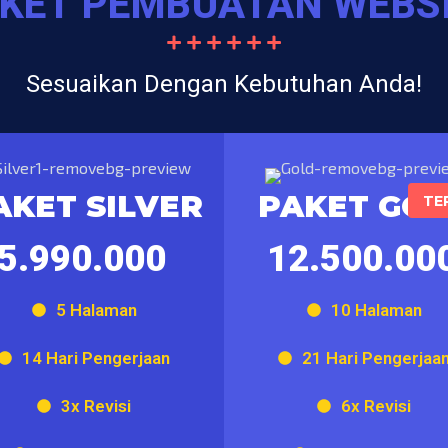
KET PEMBUATAN WEBS
Sesuaikan Dengan Kebutuhan Anda!
AKET SILVER
PAKET GO
TE
5.990.000
12.500.00
5 Halaman
10 Halaman
14 Hari Pengerjaan
21 Hari Pengerjaa
3x Revisi
6x Revisi