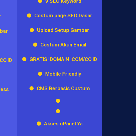
9 SEO Keyword
Costum page SEO Dasar
r
Upload Setup Gambar
bar
Costum Akun Email
GRATIS! DOMAIN .COM/CO.ID
CO.ID
Mobile Friendly
CMS Berbasis Custum
ress
Akses cPanel Ya