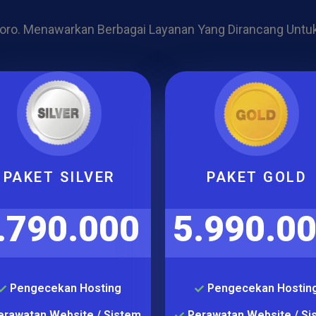
oro. Menawarkan Berbagai Layanan Yang Dirancang Untu
PAKET SILVER
PAKET GOLD
.790.000
5.990.0
Pengecekan Hosting
Pengecekan Hostin
erawatan Website / Sistem
Perawatan Website / Si