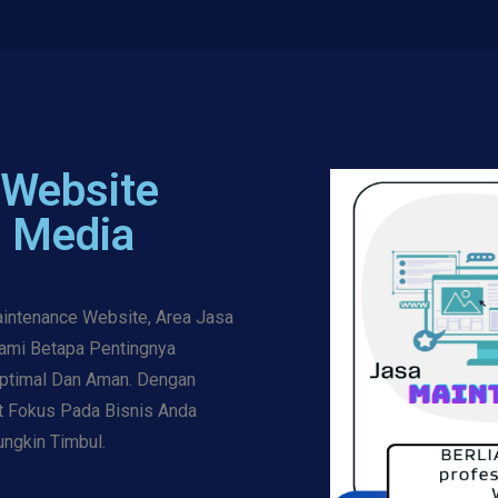
 Website
n Media
aintenance Website, Area Jasa
ami Betapa Pentingnya
Optimal Dan Aman. Dengan
t Fokus Pada Bisnis Anda
ngkin Timbul.