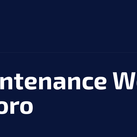
intenance W
oro