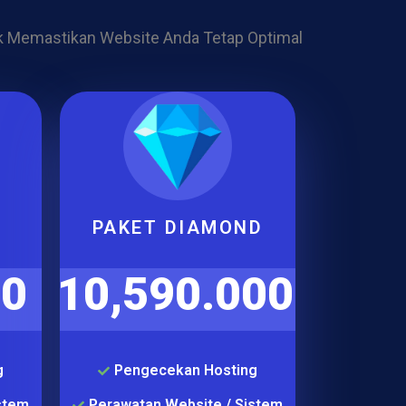
k Memastikan Website Anda Tetap Optimal
PAKET DIAMOND
00
10,590.000
g
Pengecekan Hosting
stem
Perawatan Website / Sistem