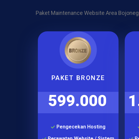
Paket Maintenance Website Area Bojoneg
PAKET BRONZE
599.000
1
Pengecekan Hosting
Perawatan Website / Sistem
P